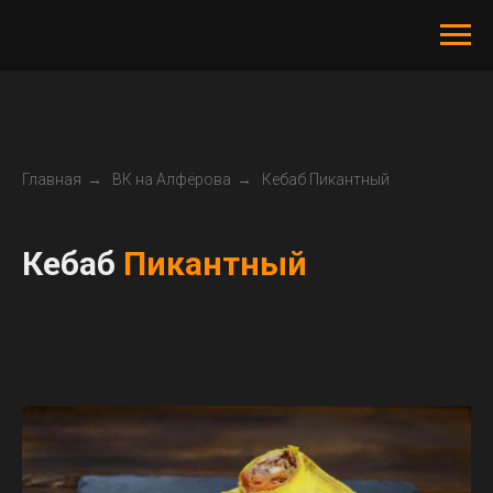
Главная
→
ВК на Алфёрова
→
Кебаб Пикантный
Кебаб
Пикантный