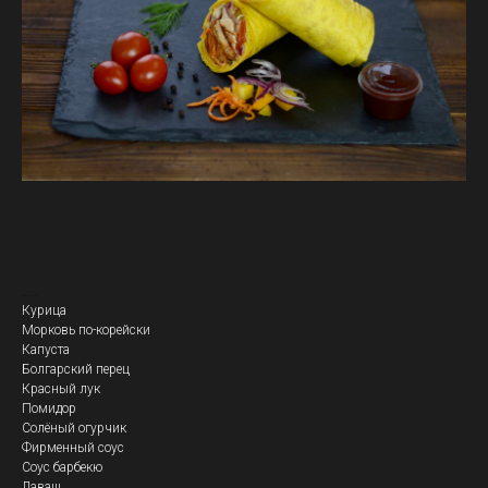
Кебаб Пикантный
Курица
Морковь по-корейски
Капуста
Болгарский перец
Красный лук
Помидор
Солёный огурчик
Фирменный соус
Соус барбекю
Лаваш