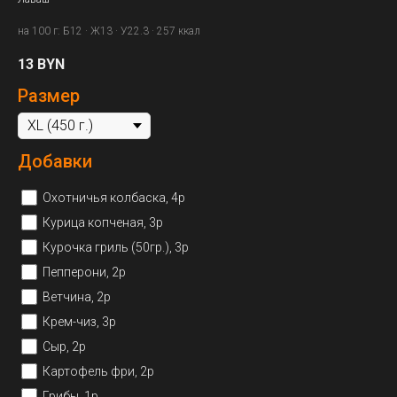
на 100 г: Б12 · Ж13 · У22.3 · 257 ккал
13
BYN
Размер
Добавки
Охотничья колбаска, 4р
Курица копченая, 3р
Курочка гриль (50гр.), 3р
Пепперони, 2р
Ветчина, 2р
Крем-чиз, 3р
Сыр, 2р
Картофель фри, 2р
Грибы, 1р