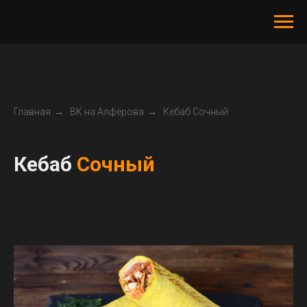
Главная
→
ВК на Алфёрова
→
Кебаб Сочный
Кебаб
Сочный