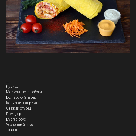
Кебаб Сочный
Курица
Морковь по-корейски
Болгарский перец
Копчёная паприка
Свежий огурец
Помидор
Бургер соус
Чесночный соус
Лаваш