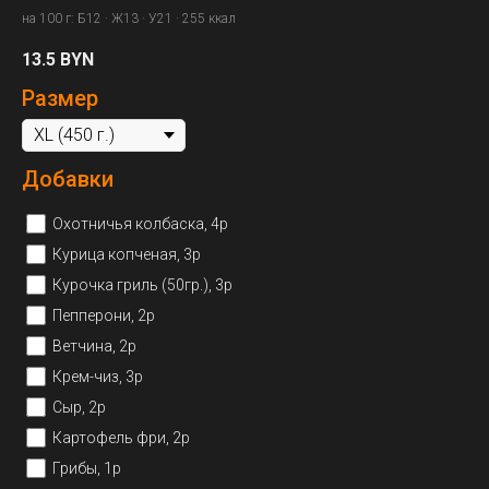
на 100 г: Б12 · Ж13 · У21 · 255 ккал
13.5
BYN
Размер
Добавки
Охотничья колбаска, 4р
Курица копченая, 3р
Курочка гриль (50гр.), 3р
Пепперони, 2р
Ветчина, 2р
Крем-чиз, 3р
Сыр, 2р
Картофель фри, 2р
Грибы, 1р