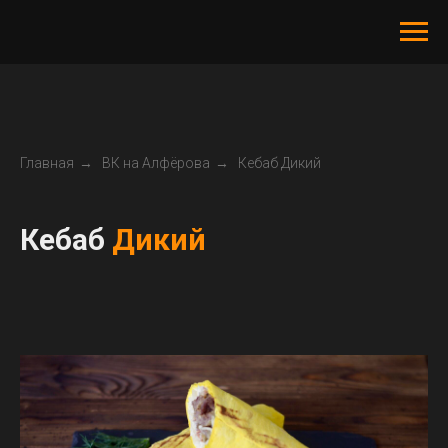
Главная
→
ВК на Алфёрова
→
Кебаб Дикий
Кебаб
Дикий