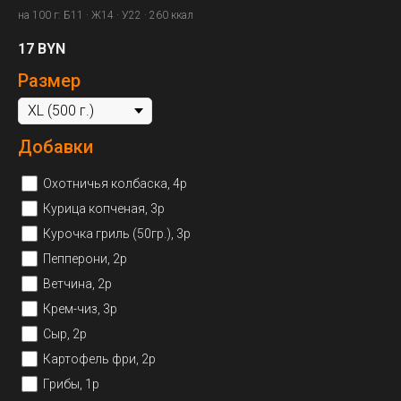
на 100 г: Б11 · Ж14 · У22 · 260 ккал
17
BYN
Размер
Добавки
Охотничья колбаска, 4р
Курица копченая, 3р
Курочка гриль (50гр.), 3р
Пепперони, 2р
Ветчина, 2р
Крем-чиз, 3р
Сыр, 2р
Картофель фри, 2р
Грибы, 1р