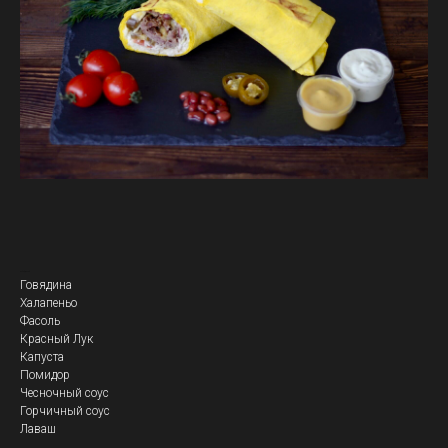
Кебаб Дикий
Говядина
Халапеньо
Фасоль
Красный Лук
Капуста
Помидор
Чесночный соус
Горчичный соус
Лаваш