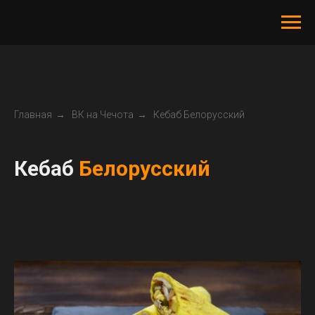
Главная
→
ВК на Чечота
→
Кебаб Белорусский
Кебаб
Белорусский