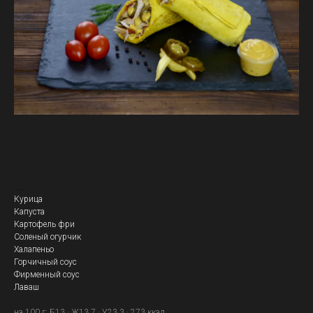
Кебаб Белорусский
Курица
Капуста
Картофель фри
Соленый огурчик
Халапеньо
Горчичный соус
Фирменный соус
Лаваш
на 100 г: Б13 · Ж13.7 · У23.3 · 273 ккал