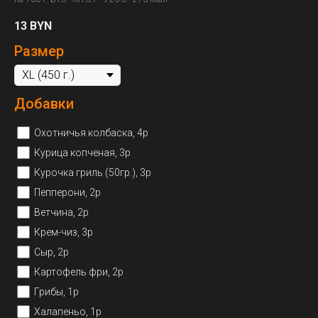
13
BYN
Размер
Добавки
Охотничья колбаска, 4р
Курица копченая, 3р
Курочка гриль (50гр.), 3р
Пепперони, 2р
Ветчина, 2р
Крем-чиз, 3р
Сыр, 2р
Картофель фри, 2р
Грибы, 1р
Халапеньо, 1р