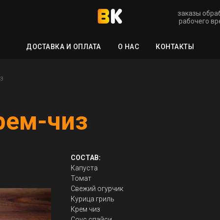
заказы обра
рабочего вре
ДОСТАВКА И ОПЛАТА
О НАС
КОНТАКТЫ
з
рем-чиз
Кебаб Яркий крем-чиз
СОСТАВ:
Капуста
Томат
Свежий огурчик
Курица гриль
Крем чиз
Соус спайси