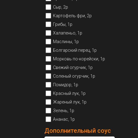
Сыр, 2р
Картофель фри, 2р
Грибы, 1р
Халапеньо, 1р
Маслины, 1р
Болгарский перец, 1р
Морковь по-корейски, 1р
Свежий огурчик, 1р
Соленый огурчик, 1р
Помидор, 1р
Красный лук, 1р
Жареный лук, 1р
Зелень, 1р
Ананас, 1р
Дополнительный соус