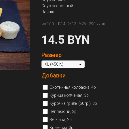
Соус чесночный
Лаваш
на 100 г: Б14 · Ж13 · У26 · 290 ккал
14.5
BYN
Размер
Добавки
Охотничья колбаска, 4р
Курица копченая, 3р
Курочка гриль (50гр.), 3р
Пепперони, 2р
Ветчина, 2р
Крем-чиз, 3р