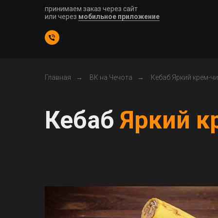
принимаем заказ через сайт
или через
мобильное приложение
Главная
→
ВК на Чечота
→
Кебаб Яркий крем-чи
Кебаб
Яркий к