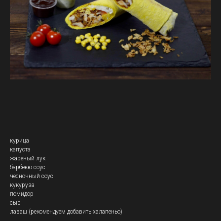
Кебаб Мексиканский
курица
капуста
жареный лук
барбекю соус
чесночный соус
кукуруза
помидор
сыр
лаваш (рекомендуем добавить халапеньо)