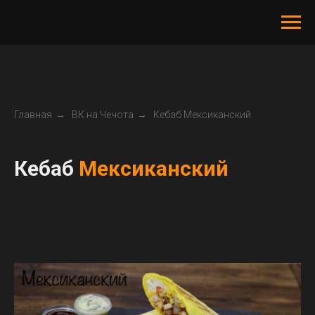
Главная
→
ВК на Чечота
→
Кебаб Мексиканский
Кебаб
Мексиканский