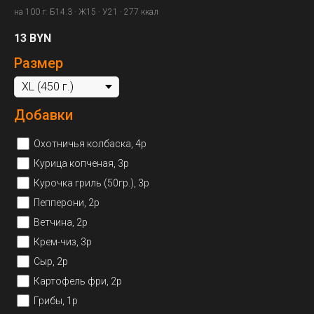
на 100 г: Б14.3 · Ж15 · У21 · 277 ккал
13
BYN
Размер
Добавки
Охотничья колбаска, 4р
Курица копченая, 3р
Курочка гриль (50гр.), 3р
Пепперони, 2р
Ветчина, 2р
Крем-чиз, 3р
Сыр, 2р
Картофель фри, 2р
Грибы, 1р