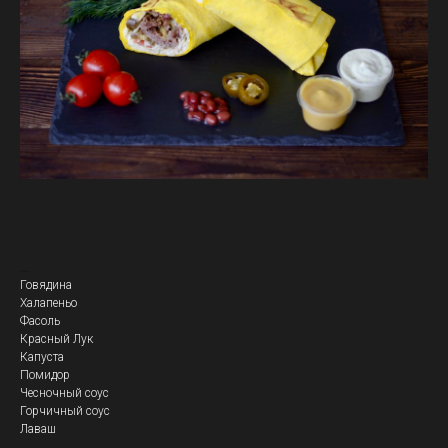
Кебаб Дикий
Говядина
Халапеньо
Фасоль
Красный Лук
Капуста
Помидор
Чесночный соус
Горчичный соус
Лаваш