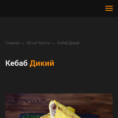
Главная
→
ВК на Чечота
→
Кебаб Дикий
Кебаб
Дикий