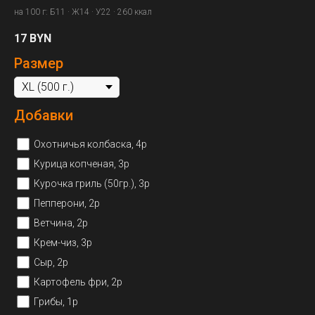
на 100 г: Б11 · Ж14 · У22 · 260 ккал
17
BYN
Размер
Добавки
Охотничья колбаска, 4р
Курица копченая, 3р
Курочка гриль (50гр.), 3р
Пепперони, 2р
Ветчина, 2р
Крем-чиз, 3р
Сыр, 2р
Картофель фри, 2р
Грибы, 1р