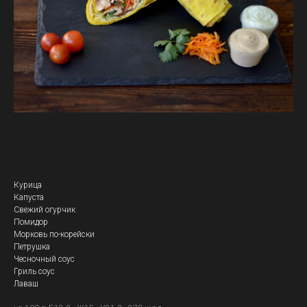
Кебаб Изысканный
Курица
Капуста
Свежий огурчик
Помидор
Морковь по-корейски
Петрушка
Чесночный соус
Гриль соус
Лаваш