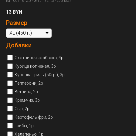
на 100 г: Б12.3 · Ж15 · У21.3 · 273 ккал
13
BYN
Размер
Добавки
Охотничья колбаска, 4р
Курица копченая, 3р
Курочка гриль (50гр.), 3р
Пепперони, 2р
Ветчина, 2р
Крем-чиз, 3р
Сыр, 2р
Картофель фри, 2р
Грибы, 1р
Халапеньо, 1р