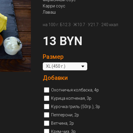
Карри соус
Лаваш
на 100 г: Б12.3 · Ж10.7 · У21.7 · 240 ккал
13
BYN
Размер
Добавки
Охотничья колбаска, 4р
Курица копченая, 3р
Курочка гриль (50гр.), 3р
Пепперони, 2р
Ветчина, 2р
Крем-чиз, 3р