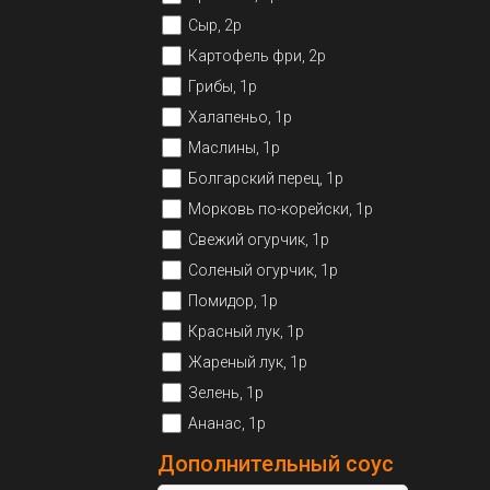
Сыр, 2р
Картофель фри, 2р
Грибы, 1р
Халапеньо, 1р
Маслины, 1р
Болгарский перец, 1р
Морковь по-корейски, 1р
Свежий огурчик, 1р
Соленый огурчик, 1р
Помидор, 1р
Красный лук, 1р
Жареный лук, 1р
Зелень, 1р
Ананас, 1р
Дополнительный соус