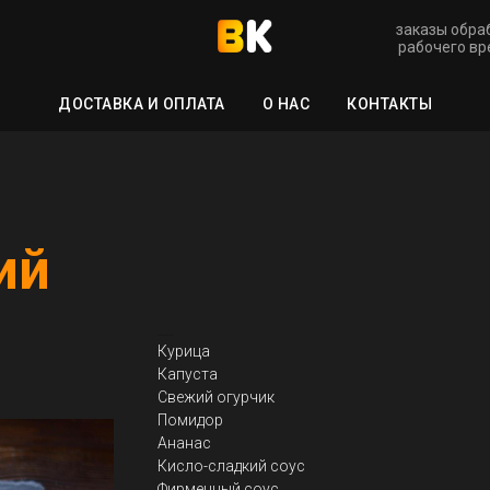
заказы обра
рабочего вре
ДОСТАВКА И ОПЛАТА
О НАС
КОНТАКТЫ
ий
Кебаб Гавайский
Курица
Капуста
Свежий огурчик
Помидор
Ананас
Кисло-сладкий соус
Фирменный соус