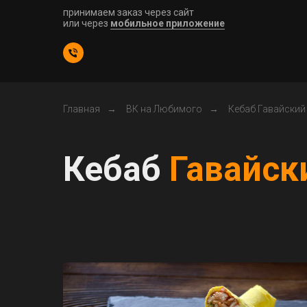
принимаем заказ через сайт
или через
мобильное приложение
Главная
→
ВК на Любимого
→
Кебаб Гавайский
Кебаб
Гавайск