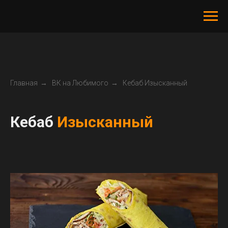
Главная
→
ВК на Любимого
→
Кебаб Изысканный
Кебаб
Изысканный