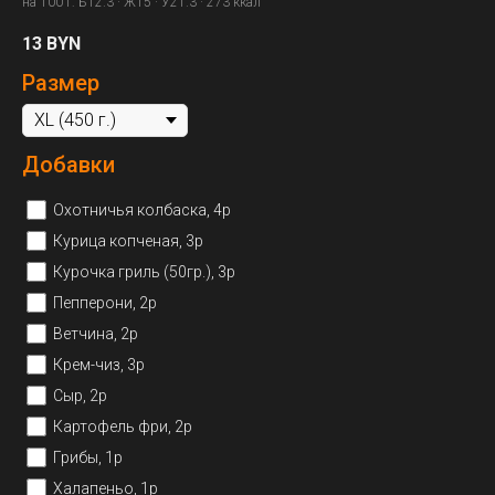
на 100 г: Б12.3 · Ж15 · У21.3 · 273 ккал
13
BYN
Размер
Добавки
Охотничья колбаска, 4р
Курица копченая, 3р
Курочка гриль (50гр.), 3р
Пепперони, 2р
Ветчина, 2р
Крем-чиз, 3р
Сыр, 2р
Картофель фри, 2р
Грибы, 1р
Халапеньо, 1р