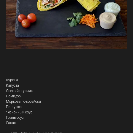
Кебаб Изысканный
Курица
Капуста
Свежий огурчик
Помидор
Морковь по-корейски
Петрушка
Чесночный соус
Гриль соус
Лаваш