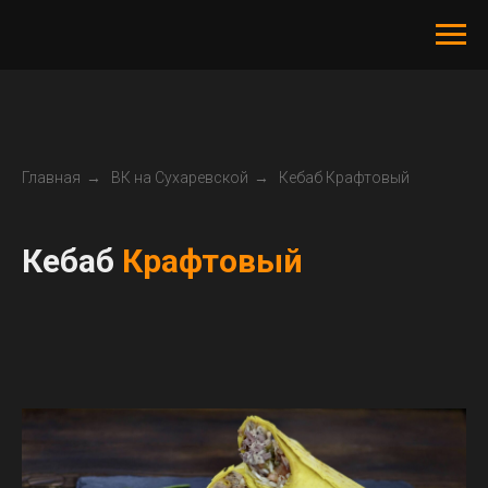
Главная
→
ВК на Сухаревской
→
Кебаб Крафтовый
Кебаб
Крафтовый