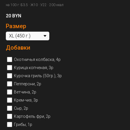
на 100 г: Б3.5 · Ж10 · У22 · 200 ккал
20
BYN
Размер
Добавки
Охотничья колбаска, 4р
Курица копченая, 3р
Курочка гриль (50гр.), 3р
Пепперони, 2р
Ветчина, 2р
Крем-чиз, 3р
Сыр, 2р
Картофель фри, 2р
Грибы, 1р