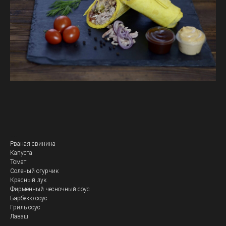
Кебаб Крафтовый
Рваная свинина
Капуста
Томат
Соленый огурчик
Красный лук
Фирменный чесночный соус
Барбекю соус
Гриль соус
Лаваш