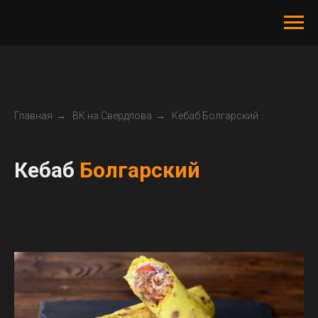
Главная
→
ВК на Свердлова
→
Кебаб Болгарский
Кебаб
Болгарский