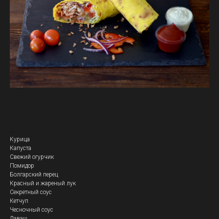
Кебаб Болгарский
Kурица
Капуста
Свежий огурчик
Помидор
Болгарский перец
Красный и жареный лук
Секретный соус
Кетчуп
Чесночный соус
Лаваш