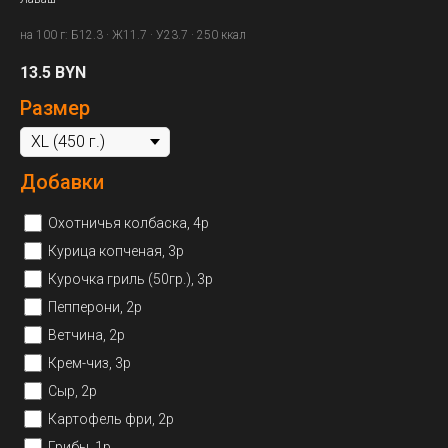
на 100 г: Б12.3 · Ж11.7 · У23.7 · 250 ккал
13.5
BYN
Размер
Добавки
Охотничья колбаска, 4р
Курица копченая, 3р
Курочка гриль (50гр.), 3р
Пепперони, 2р
Ветчина, 2р
Крем-чиз, 3р
Сыр, 2р
Картофель фри, 2р
Грибы, 1р