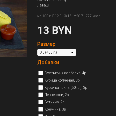
Лаваш
на 100 г: Б12.3 · Ж15 · У20.7 · 277 ккал
13
BYN
Размер
Добавки
Охотничья колбаска, 4р
Курица копченая, 3р
Курочка гриль (50гр.), 3р
Пепперони, 2р
Ветчина, 2р
Крем-чиз, 3р