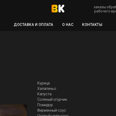
заказы обра
рабочего вре
ДОСТАВКА И ОПЛАТА
О НАС
КОНТАКТЫ
Кебаб Острый
Курица
Халапеньо
Капуста
Соленый огурчик
Помидор
Фирменный соус
Острый чили соус