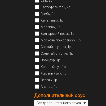
Сыр, 2р
Картофель фри, 2р
Грибы, 1р
Халапеньо, 1р
Маслины, 1р
Болгарский перец, 1р
Морковь по-корейски, 1р
Свежий огурчик, 1р
Соленый огурчик, 1р
Помидор, 1р
Красный лук, 1р
Жареный лук, 1р
Зелень, 1р
Ананас, 1р
Дополнительный соус