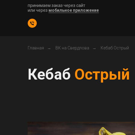
принимаем заказ через сайт
или через
мобильное приложение
Главная
→
ВК на Свердлова
→
Кебаб Острый
Кебаб
Острый