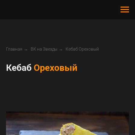
Главная
→
ВК на Звезды
→
Кебаб Ореховый
Кебаб
Ореховый