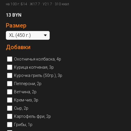
на 100 г: Б14 · Ж17.7 · У21.7 · 310 ккал
13
BYN
Размер
Добавки
Охотничья колбаска, 4р
Курица копченая, 3р
Курочка гриль (50гр.), 3р
Пепперони, 2р
Ветчина, 2р
Крем-чиз, 3р
Сыр, 2р
Картофель фри, 2р
Грибы, 1р