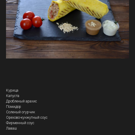
Кебаб Ореховый
Курица
Капуста
Дробленый арахис
Помидор
Соленый огурчик
Орехово-кунжутный соус
Фирменный соус
Лаваш