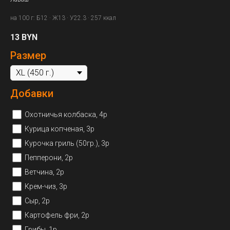
на 100 г: Б12 · Ж13 · У22.3 · 257 ккал
13
BYN
Размер
Добавки
Охотничья колбаска, 4р
Курица копченая, 3р
Курочка гриль (50гр.), 3р
Пепперони, 2р
Ветчина, 2р
Крем-чиз, 3р
Сыр, 2р
Картофель фри, 2р
Грибы, 1р