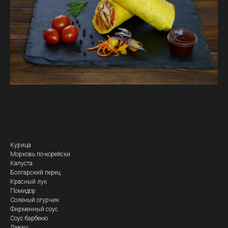
Кебаб Пикантный
Курица
Морковь по-корейски
Капуста
Болгарский перец
Красный лук
Помидор
Солёный огурчик
Фирменный соус
Соус барбекю
Лаваш