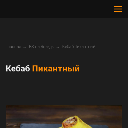
Главная
→
ВК на Звезды
→
Кебаб Пикантный
Кебаб
Пикантный