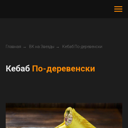
Главная
→
ВК на Звезды
→
Кебаб По-деревенски
Кебаб
По-деревенски