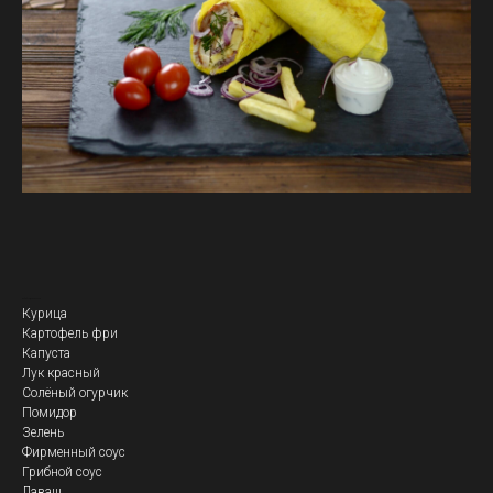
Кебаб По-деревенски
Курица
Картофель фри
Капуста
Лук красный
Солёный огурчик
Помидор
Зелень
Фирменный соус
Грибной соус
Лаваш