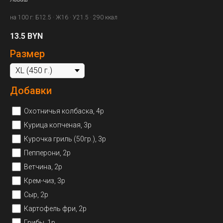
на 100 г: Б12.5 · Ж16 · У21.5 · 290 ккал
13.5
BYN
Размер
Добавки
Охотничья колбаска, 4р
Курица копченая, 3р
Курочка гриль (50гр.), 3р
Пепперони, 2р
Ветчина, 2р
Крем-чиз, 3р
Сыр, 2р
Картофель фри, 2р
Грибы, 1р